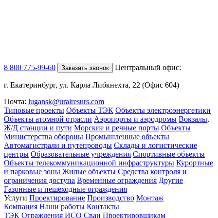
8 800 775-99-60
Центральный офис:
Заказать звонок
г. Екатеринбург, ул. Карла Либкнехта, 22 (Офис 604)
Почта:
lugansk@uralresurs.com
Типовые проекты
Объекты ТЭК
Объекты электроэнергетики
Объекты атомной отрасли
Аэропорты и аэродромы
Вокзалы,
Ж/Д станции и пути
Морские и речные порты
Объекты
Министерства обороны
Промышленные объекты
Автомагистрали и путепроводы
Склады и логистические
центры
Образовательные учреждения
Спортивные объекты
Объекты телекоммуникационной инфраструктуры
Курортные
и парковые зоны
Жилые объекты
Средства контроля и
ограничения доступа
Временные ограждения
Другие
Газонные и пешеходные ограждения
Услуги
Проектирование
Производство
Монтаж
Компания
Наши работы
Контакты
ТЭК
Ограждения ИСО
Сваи
Проектировщикам