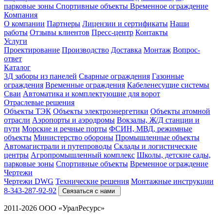
парковые зоны
Спортивные объекты
Временное ограждение
Компания
О компании
Партнеры
Лицензии и сертификаты
Наши
работы
Отзывы клиентов
Пресс-центр
Контакты
Услуги
Проектирование
Производство
Доставка
Монтаж
Вопрос-
ответ
Каталог
3Д заборы из панелей
Сварные ограждения
Газонные
ограждения
Временные ограждения
Кабеленесущие системы
Cваи
Автоматика и комплектующие для ворот
Отраслевые решения
Объекты ТЭК
Объекты электроэнергетики
Объекты атомной
отрасли
Аэропорты и аэродромы
Вокзалы, Ж/Д станции и
пути
Морские и речные порты
ФСИН, МВД, режимные
объекты
Министерство обороны
Промышленные объекты
Автомагистрали и путепроводы
Склады и логистические
центры
Агропромышленный комплекс
Школы, детские сады,
парковые зоны
Спортивные объекты
Временное ограждение
Чертежи
Чертежи DWG
Технические решения
Монтажные инструкции
8-343-287-92-92
Связаться с нами
2011-2026 ООО «УралРесурс»