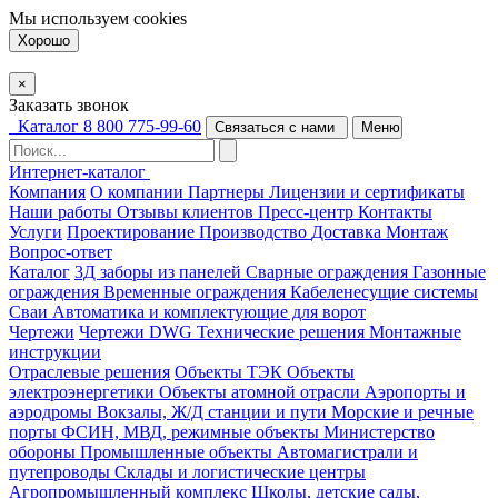
Мы используем
cookies
Хорошо
×
Заказать звонок
Каталог
8 800 775-99-60
Связаться с нами
Меню
Интернет-каталог
Компания
О компании
Партнеры
Лицензии и сертификаты
Наши работы
Отзывы клиентов
Пресс-центр
Контакты
Услуги
Проектирование
Производство
Доставка
Монтаж
Вопрос-ответ
Каталог
3Д заборы из панелей
Сварные ограждения
Газонные
ограждения
Временные ограждения
Кабеленесущие системы
Cваи
Автоматика и комплектующие для ворот
Чертежи
Чертежи DWG
Технические решения
Монтажные
инструкции
Отраслевые решения
Объекты ТЭК
Объекты
электроэнергетики
Объекты атомной отрасли
Аэропорты и
аэродромы
Вокзалы, Ж/Д станции и пути
Морские и речные
порты
ФСИН, МВД, режимные объекты
Министерство
обороны
Промышленные объекты
Автомагистрали и
путепроводы
Склады и логистические центры
Агропромышленный комплекс
Школы, детские сады,