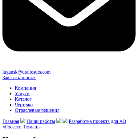
lugansk@uralresurs.com
Заказать звонок
Компания
Услуги
Каталог
Чертежи
Отраслевые решения
Главная
Наши работы
Разработка проекта для АО
«Россети Тюмень»